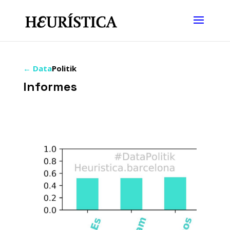
←
Data
Politik
Informes